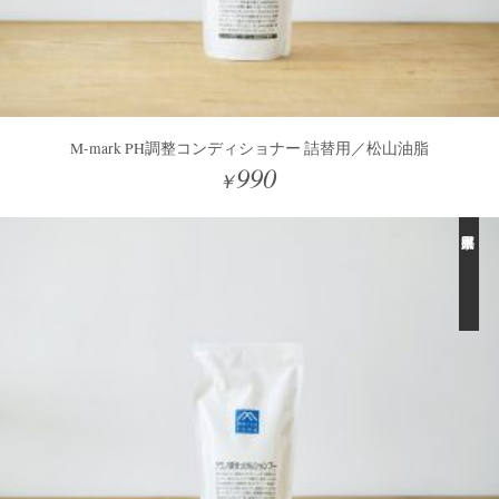
M-mark PH調整コンディショナー 詰替用／松山油脂
990
￥