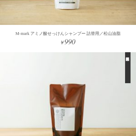
M-mark アミノ酸せっけんシャンプー 詰替用／松山油脂
990
￥