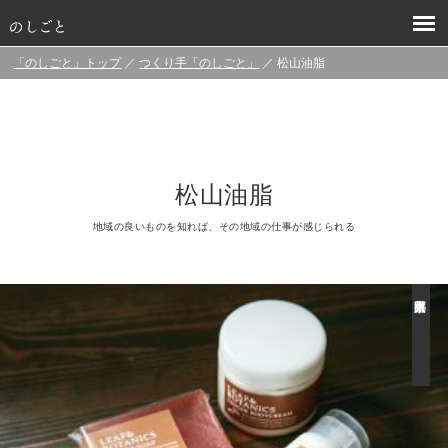
「のしごと」トップ
／
つくり手「のしごと」
／ 松山油脂
松山油脂
地域の良いものを知れば、その地域の仕事が感じられる