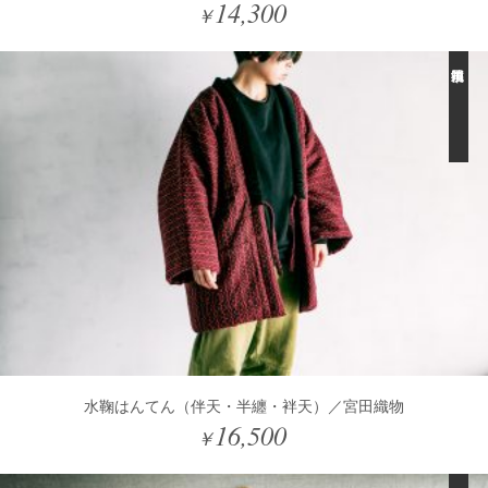
14,300
￥
水鞠はんてん（伴天・半纏・袢天）／宮田織物
16,500
￥