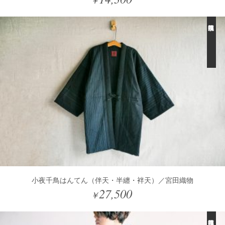
￥
小夜千鳥はんてん（伴天・半纏・袢天）／宮田織物
27,500
￥