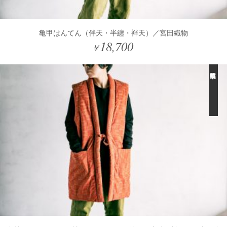
亀甲はんてん（伴天・半纏・袢天）／宮田織物
18,700
￥