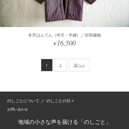
冬芹はんてん（伴天・半纏）／宮田織物
16,500
￥
1
2
次へ »
のしごとについて
／
のしごとの日々
お問い合わせ
地域の小さな声を届ける「のしごと」