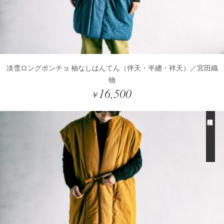
淡雪ロングポンチョ 袖なしはんてん（伴天・半纏・袢天）／宮田織
物
16,500
￥