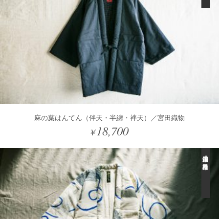
麻の葉はんてん（伴天・半纏・袢天）／宮田織物
18,700
￥
福岡県筑後市×長野県松本市