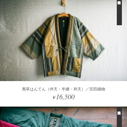
夷草はんてん（伴天・半纏・袢天）／宮田織物
16,500
￥