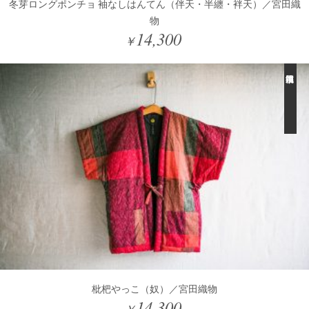
冬芽ロングポンチョ 袖なしはんてん（伴天・半纏・袢天）／宮田織
物
14,300
￥
枇杷やっこ（奴）／宮田織物
14,300