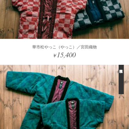
華市松やっこ（やっこ）／宮田織物
15,400
￥