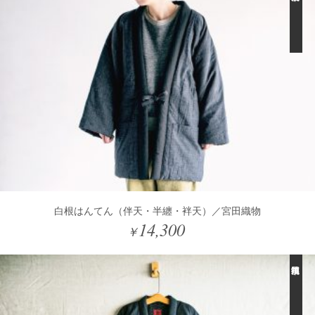
白根はんてん（伴天・半纏・袢天）／宮田織物
14,300
￥