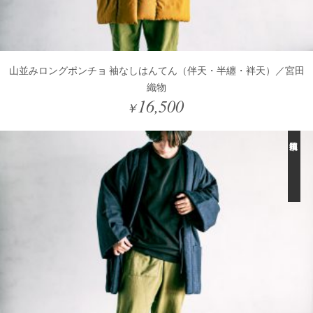
山並みロングポンチョ 袖なしはんてん（伴天・半纏・袢天）／宮田
織物
16,500
￥