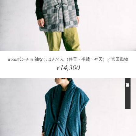
irohaポンチョ 袖なしはんてん（伴天・半纏・袢天）／宮田織物
14,300
￥