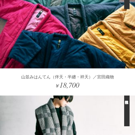
山並みはんてん（伴天・半纏・袢天）／宮田織物
18,700
￥