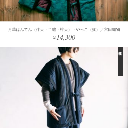
月華はんてん（伴天・半纏・袢天）・やっこ（奴）／宮田織物
14,300
￥