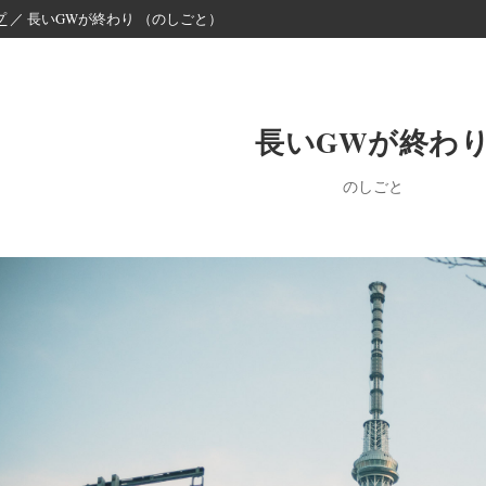
プ
／ 長いGWが終わり （のしごと）
長いGWが終わ
のしごと