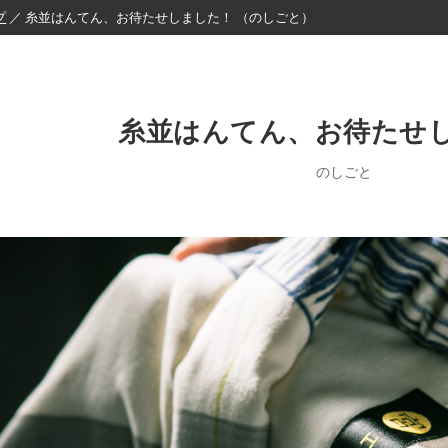
プ
／ 糸並はんてん、お待たせしました！ （のしごと）
糸並はんてん、お待たせ
のしごと