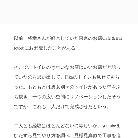
ていたのを思い出して、Fikaのトイレも見せてもら
った。もともとは男女別々のトイレがあった壁をぶ
ち抜き、一つの広い空間にリノベーションしたそう
ですが、これも二人だけで完成させたという。
二人とも経験はほとんどないに等しいが、youtubeを
ひたすら見てやり方を調べ、見様見真似で工事を進
めてきた。一つ一つ工事の跡を見ていると、やろう
と思えば素人でもここまでできるのかと驚くことば
かりだ。
しかし、シロアリの被害などで想定よりも老朽化は
激しく、途中で予算が足りなくなってしまいクラウ
ドファンディングを実施。目標金額を達成して資金