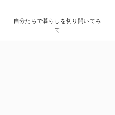
ほぼ二人だけで完成させたお店兼自宅。
まだまだ工事が終わっていない部分も多いですが、
一階の店舗スペースは西側と東側が大きな窓になっ
ており、日の光がたっぷりと差し込んでくる。取材