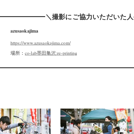
＼撮影にご協力いただいた人
azusaokajima
https://www.azusaokajima.com/
場所：
co-lab墨田亀沢:re-printing