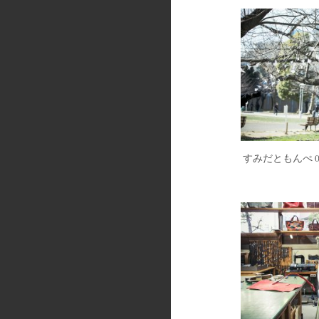
すみだともんぺ 0