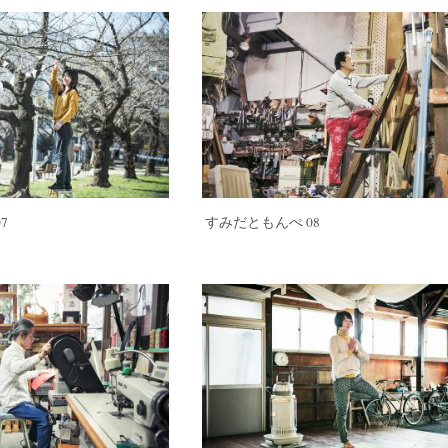
7
すみだともんぺ 08