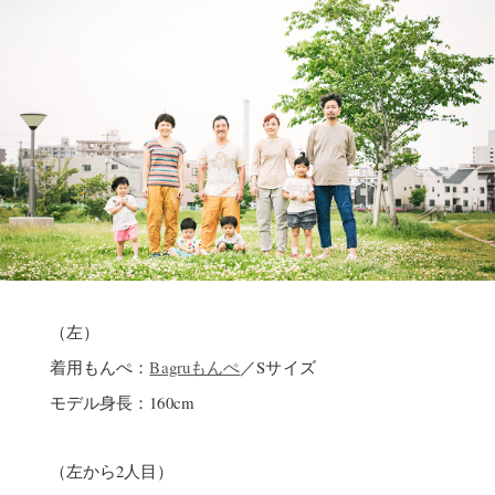
（左）
着用もんぺ：
Bagruもんぺ
／Sサイズ
モデル身長：160cm
（左から2人目）