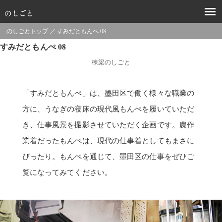
のしごとトップ
／ すみだともんぺ 08
すみだともんぺ 08
棟梁のしごと
「すみだともんぺ」は、墨田区で働く様々な職業の
方に、うなぎの寝床の現代風もんぺを履いていただ
き、仕事風景を撮影させていただく企画です。農作
業着だったもんぺは、現代の仕事着としてもまさに
ぴったり。もんぺを通じて、墨田区の仕事をぜひご
覧になってみてください。