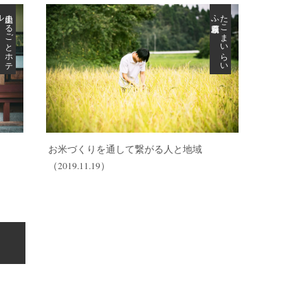
ル
里山ま
る
ご
と
ホ
テ
萩原農場
た
こ
ま
い
ら
い
ふ
お米づくりを通して繋がる人と地域
（2019.11.19）