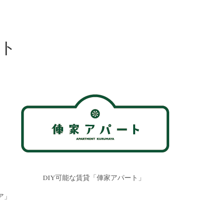
ト
DIY可能な賃貸「俥家アパート」
ア」