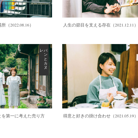
場所
（2022.08.16）
人生の節目を支える存在
（2021.12.11
。
パ
ン
と
カ
ヌ
レ
とを第一に考えた売り方
得意と好きの掛け合わせ
（2021.05.19