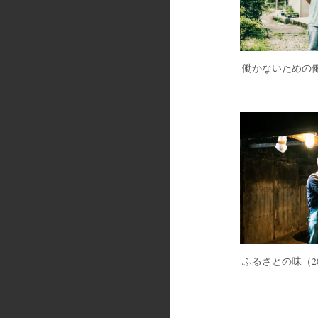
働かないための
ふるさとの味
（20