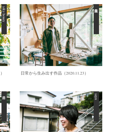
y&y honey
12）
日常から生み出す作品
（2020.11.23）
sayu